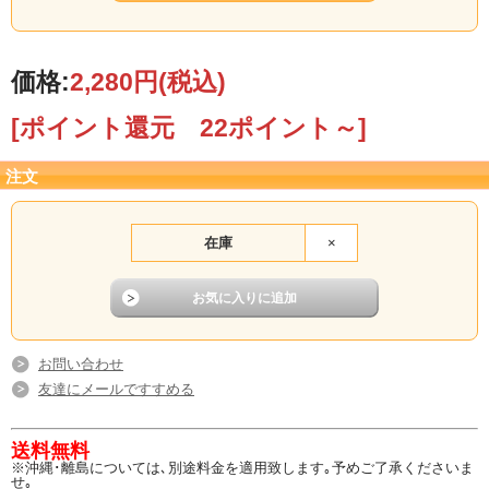
■数量：1個
■サイズ：約H16.5×W30×D7.5cm
価格:
2,280円
(税込)
■素材：ポリエステル
[ポイント還元 22ポイント～]
注文
在庫
×
お問い合わせ
友達にメールですすめる
送料無料
※沖縄･離島については､別途料金を適用致します｡予めご了承くださいま
せ｡