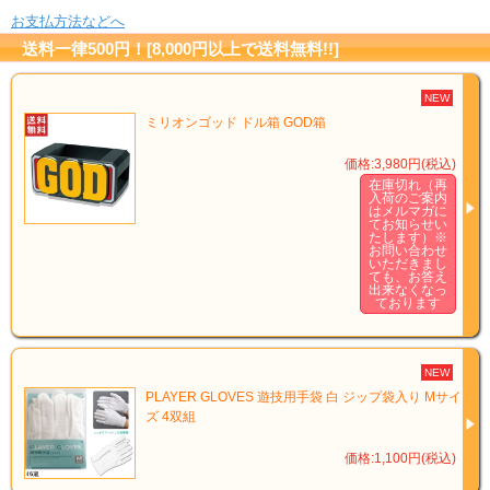
お支払方法などへ
送料一律500円！[8,000円以上で送料無料!!]
NEW
ミリオンゴッド ドル箱 GOD箱
価格:3,980円(税込)
在庫切れ（再
入荷のご案内
はメルマガに
てお知らせい
たします）※
お問い合わせ
いただきまし
ても、お答え
出来なくなっ
ております
NEW
PLAYER GLOVES 遊技用手袋 白 ジップ袋入り Mサイ
ズ 4双組
価格:1,100円(税込)