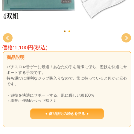
価格:1,100円(税込)
商品説明
パチスロや音ゲーに最適！あなたの手を清潔に保ち、遊技を快適にサ
ポートする手袋です。
持ち運びに便利なジップ袋入りなので、常に持っていると何かと安心
です。
・遊技を快適にサポートする、肌に優しい綿100％
・携帯に便利なジップ袋入り
・スロットや音ゲー用の手の汚れ防止に！
・電車、バスの吊革など普段使用にもおススメ
▼ 商品説明の続きを見る ▼
パチスロ用だけでなく、パチンコプレイ、検品作業などの品質管理用
手袋としてもご利用頂けます。