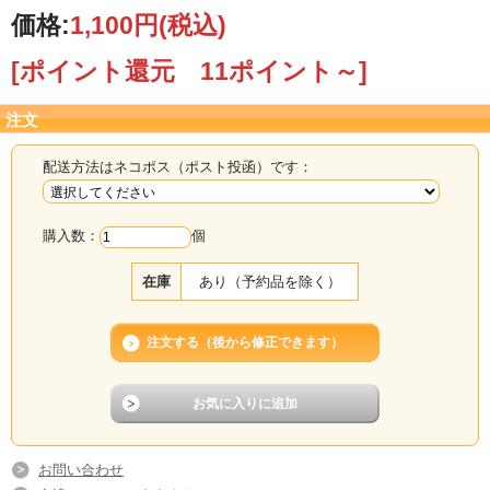
価格:
1,100円
(税込)
数量：4双組
総丈：225mm
[ポイント還元 11ポイント～]
掌幅：88mm
本体素材：綿100%
注文
配送方法はネコポス（ポスト投函）です：
購入数：
個
在庫
あり（予約品を除く）
お問い合わせ