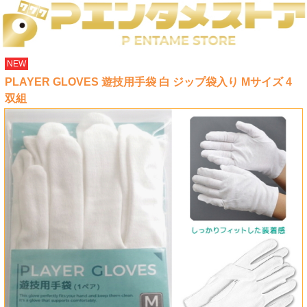
NEW
PLAYER GLOVES 遊技用手袋 白 ジップ袋入り Mサイズ 4
双組