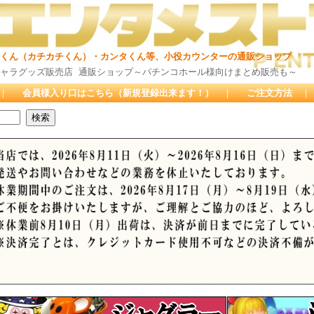
チくん）・カンタくん等、小役カウンターの通販ショップ
店 通販ショップ～パチンコホール様向けまとめ販売も～
｜
会員様入り口はこちら（新規登録出来ます！）
｜
ご注文方法