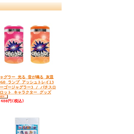
ャグラー 光る 音が鳴る 灰皿
OGO ランプ アッシュトレイ13
ーゴージャグラー3 / パチスロ
ロット キャラクター グッズ
,480円(税込)