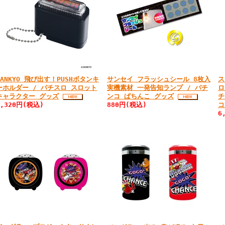
SANKYO 飛び出す！PUSHボタンキ
サンセイ フラッシュシール 8枚入
ス
ーホルダー / パチスロ スロット
実機素材 一発告知ランプ / パチ
ロ
キャラクター グッズ
ンコ ぱちんこ グッズ
チ
1,320円(税込)
880円(税込)
コ
6