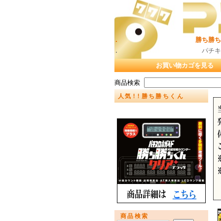
. 勝ち勝ちくん（カチカ
. パチキャラグッズ販売
お買い物カゴを見る
商品検索
人気!!勝ち勝ちくん
商品検索