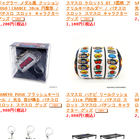
ジャグラー メダル風 クッション
スマスロ ケロット5 BT 7図柄 ア
S
GOGO！CHANCE 30cm 円盤形 /
クリルキーホルダー / パチスロ
光
パチスロ スロット キャラクター
スロット スマスロ キャラクター
ロ
グッズ
グッズ
2
2,200円(税込)
1,100円(税込)
SANKYO PUSH フラッシュキーリ
スマスロ ハナビ リールクッショ
ス
ール / 光る 音が鳴る パチスロ
ン 21cm 円柱形 / パチスロ ス
H
スロット スマスロ グッズ
ロット スマスロ パチンコ キャラ
ロ
1,980円(税込)
クター グッズ
キ
2,880円(税込)
2