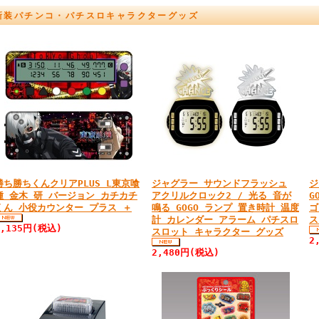
新装パチンコ・パチスロキャラクターグッズ
勝ち勝ちくんクリアPLUS L東京喰
ジャグラー サウンドフラッシュ
ジ
種 金木 研 バージョン カチカチ
アクリルクロック2 / 光る 音が
G
くん 小役カウンター プラス ＋
鳴る GOGO ランプ 置き時計 温度
ゴ
計 カレンダー アラーム パチスロ
ス
4,135円(税込)
スロット キャラクター グッズ
2
2,480円(税込)