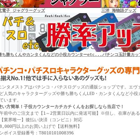
北電子 ジャグラーグッズ
三洋 海物語グッズ
勝ち勝ちくんやカンタくんなどの小役カウンターetc...パチンコ玉計量カッ
エンタメストアはパチンコ・パチスログッズの通販ショップです。エヴ
ど人気のキャラクターグッズや勝ち勝ちくんLED・カンタくんなど小役
ています。
使い方簡単！子役カウンターカチカチくんをお探しなら当店で！
午前中のご注文まで【1～2営業日以内に発送可能】※但し、在庫があ
【業界唯一】後払い決済（コンビニ）対応
8,000円以上のお買い上げで【送料無料】
ンボイス登録番号：T8010101008396