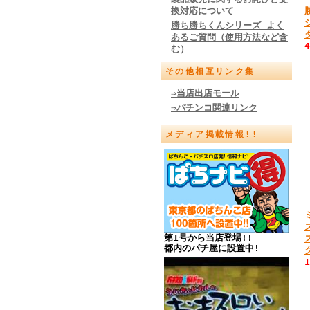
換対応について
勝ち勝ちくんシリーズ よく
あるご質問（使用方法など含
む）
その他相互リンク集
⇒当店出店モール
⇒パチンコ関連リンク
メディア掲載情報!!
第1号から当店登場!!
都内のパチ屋に設置中!