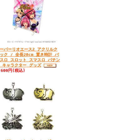
ーパーリオエース2 アクリルク
ック / 全長20cm 置き時計 パ
スロ スロット スマスロ パチン
 キャラクター グッズ
,600円(税込)