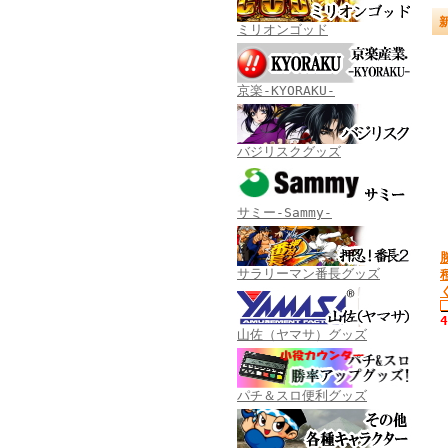
ミリオンゴッド
京楽-KYORAKU-
バジリスクグッズ
サミー-Sammy-
サラリーマン番長グッズ
山佐（ヤマサ）グッズ
パチ＆スロ便利グッズ