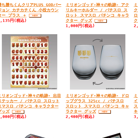
勝ち勝ちくんクリアPLUS GODバー
ミリオンゴッド-神々の軌跡- アク
ミ
ジョン カチカチくん 小役カウン
リルキーホルダー / パチスロ ス
ク
ター プラス ＋
ロット スマスロ パチンコ キャラ
ロ
4,135円(税込)
クター グッズ
ク
1,000円(税込)
2
ミリオンゴッド-神々の軌跡- 出目
ミリオンゴッド-神々の軌跡- ドロ
ミ
ステッカー / パチスロ スロット
ップグラス 325cc / パチスロ
イ
スマスロ パチンコ キャラクター
スロット スマスロ パチンコ キャ
ス
グッズ
ラクター グッズ
キ
1,000円(税込)
2,400円(税込)
3