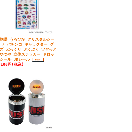
物語 うるぴか クリスタルシー
 / パチンコ キャラクター グ
ズ ぷっくり ぷくぷく ツヤっと
やつや 立体ステッカー ドロッ
シール 3Dシール
,100円(税込)