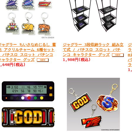
ジャグラー ちいさなめじるし 蓄
ジャグラー 3段収納ラック 組み立
ジ
光 アクリルチャーム 6種セット
て式 / パチスロ スロット パチ
ラ
/ パチスロ スロット パチンコ
ンコ キャラクター グッズ
m
キャラクター グッズ
1,980円(税込)
パ
2,640円(税込)
ラ
1