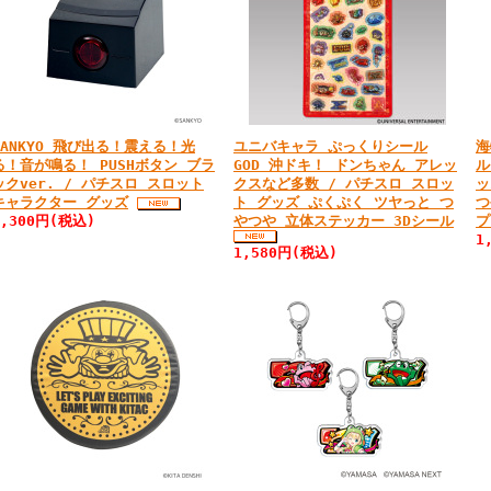
SANKYO 飛び出る！震える！光
ユニバキャラ ぷっくりシール
海
る！音が鳴る！ PUSHボタン ブラ
GOD 沖ドキ！ ドンちゃん アレッ
ル
ックver. / パチスロ スロット
クスなど多数 / パチスロ スロッ
ッ
キャラクター グッズ
ト グッズ ぷくぷく ツヤっと つ
つ
3,300円(税込)
やつや 立体ステッカー 3Dシール
プ
1
1,580円(税込)