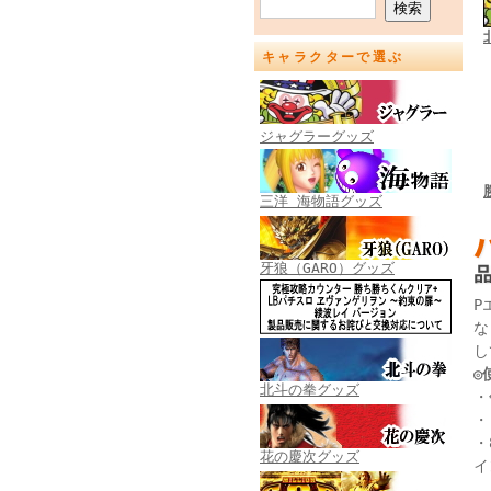
キャラクターで選ぶ
ジャグラーグッズ
三洋 海物語グッズ
牙狼（GARO）グッズ
P
な
し
◎
北斗の拳グッズ
・
・
・
花の慶次グッズ
イ