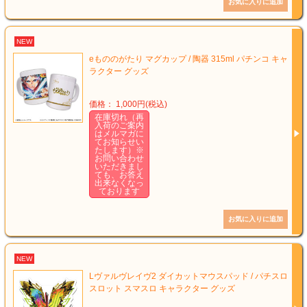
NEW
eもののがたり マグカップ / 陶器 315ml パチンコ キャ
ラクター グッズ
価格： 1,000円(税込)
在庫切れ（再
入荷のご案内
はメルマガに
てお知らせい
たします）※
お問い合わせ
いただきまし
ても、お答え
出来なくなっ
ております
NEW
Lヴァルヴレイヴ2 ダイカットマウスパッド / パチスロ
スロット スマスロ キャラクター グッズ