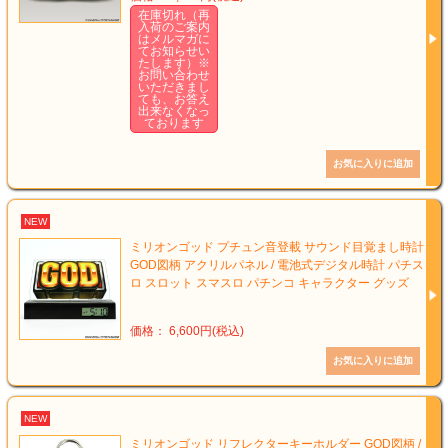
在庫切れ（再
入荷のご案内
はメルマガに
てお知らせい
たします）※
お問い合わせ
いただきまし
ても、お答え
出来なくなっ
ております
NEW
ミリオンゴッド プチュン音登載 サウンド目覚まし時計
GOD図柄 アクリルパネル / 電池式デジタル時計 パチス
ロ スロット スマスロ パチンコ キャラクター グッズ
価格： 6,600円(税込)
NEW
ミリオンゴッド リフレクターキーホルダー GOD図柄 /