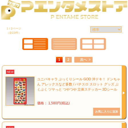
1 / 2ページ
（全23件）
1
2
次へ
NEW
ユニバキャラ ぷっくりシール GOD 沖ドキ！ ドンちゃ
ん アレックスなど多数 / パチスロ スロット グッズ ぷ
くぷく ツヤっと つやつや 立体ステッカー 3Dシール
価格： 1,580円(税込)