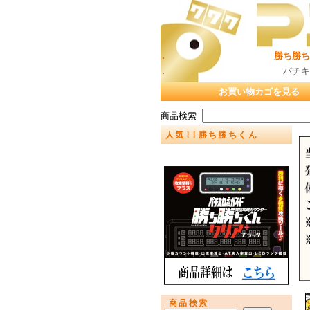
. 勝ち勝ちくん（カチカ
. パチキャラグッズ販売
お買い物カゴを見る
商品検索
人気!!勝ち勝ちくん
商品検索