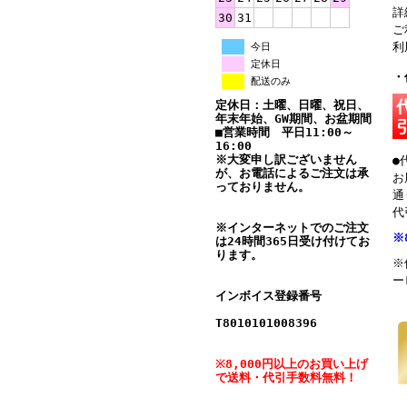
詳
30
31
ご
利
今日
定休日
・
配送のみ
定休日：土曜、日曜、祝日、
年末年始、GW期間、お盆期間
■営業時間 平日11:00～
16:00
※大変申し訳ございません
●
が、お電話によるご注文は承
お
っておりません。
通
代
※インターネットでのご注文
※
は24時間365日受け付けてお
ります。
※
ー
インボイス登録番号
T8010101008396
※8,000円以上のお買い上げ
で送料・代引手数料無料！