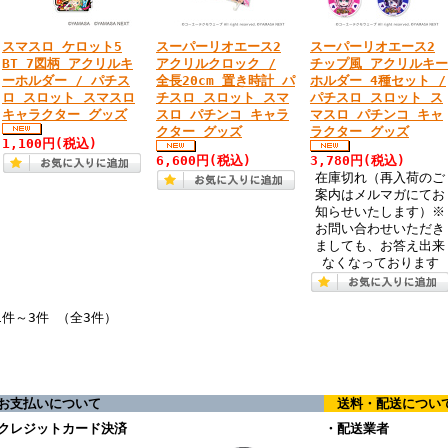
スマスロ ケロット5
スーパーリオエース2
スーパーリオエース2
BT 7図柄 アクリルキ
アクリルクロック /
チップ風 アクリルキー
ーホルダー / パチス
全長20cm 置き時計 パ
ホルダー 4種セット /
ロ スロット スマスロ
チスロ スロット スマ
パチスロ スロット ス
キャラクター グッズ
スロ パチンコ キャラ
マスロ パチンコ キャ
クター グッズ
ラクター グッズ
1,100円
(税込)
6,600円
(税込)
3,780円
(税込)
在庫切れ（再入荷のご
案内はメルマガにてお
知らせいたします）※
お問い合わせいただき
ましても、お答え出来
なくなっております
1件～3件 （全3件）
支払いについて
送料・配送につい
クレジットカード決済
・配送業者