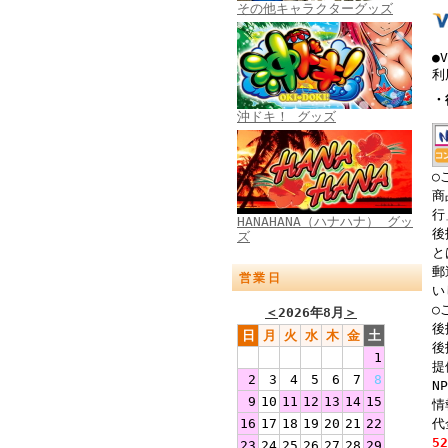
その他キャラクターグッズ
●
利
・
沖ドキ！ グッズ
○
商
行
HANAHANA（ハナハナ） グッ
後
ズ
と
郵
営業日
い
○
＜
2026年8月
＞
後
日
月
火
水
木
金
土
後
1
提
2
3
4
5
6
7
8
N
9
10
11
12
13
14
15
情
代
16
17
18
19
20
21
22
5
23
24
25
26
27
28
29