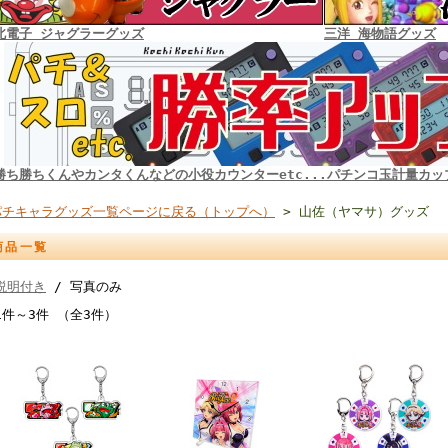
北電子 ジャグラーグッズ
三洋 海物語グッズ
勝ち勝ちくんやカンタくんなどの小役カウンターetc...パチンコ玉計量カッ
パチキャラグッズ一覧ページに戻る（トップへ）
> 山佐（ヤマサ）グッズ
商品一覧
説明付き
/ 写真のみ
1件～3件 （全3件）