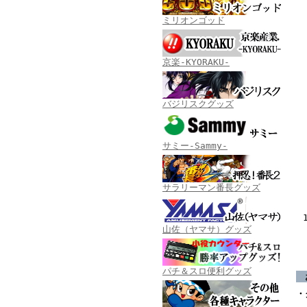
ミリオンゴッド
京楽-KYORAKU-
バジリスクグッズ
サミー-Sammy-
サラリーマン番長グッズ
山佐（ヤマサ）グッズ
パチ＆スロ便利グッズ
お
・