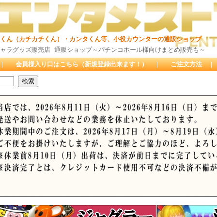
チくん）・カンタくん等、小役カウンターの通販ショップ
店 通販ショップ～パチンコホール様向けまとめ販売も～
｜
会員様入り口はこちら（新規登録出来ます！）
｜
ご注文方法