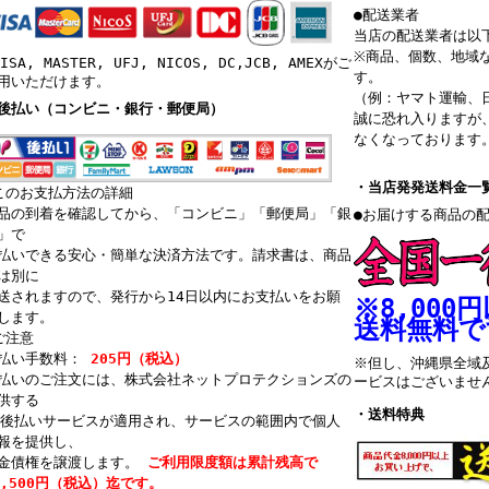
●配送業者
当店の配送業者は以
※商品、個数、地域
VISA, MASTER, UFJ, NICOS, DC,JCB, AMEXがご
す。
用いただけます。
（例：ヤマト運輸、
後払い（コンビニ・銀行・郵便局）
誠に恐れ入りますが
なくなっております
・当店発発送料金一
このお支払方法の詳細
品の到着を確認してから、「コンビニ」「郵便局」「銀
●お届けする商品の
」で
払いできる安心・簡単な決済方法です。請求書は、商品
は別に
送されますので、発行から14日以内にお支払いをお願
※8,00
します。
送料無料で
ご注意
払い手数料：
205円（税込）
※但し、沖縄県全域
払いのご注文には、株式会社ネットプロテクションズの
ービスはございませ
供する
・送料特典
P後払いサービスが適用され、サービスの範囲内で個人
報を提供し、
金債権を譲渡します。
ご利用限度額は累計残高で
2,500円（税込）迄です。