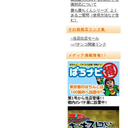
換対応について
勝ち勝ちくんシリーズ よく
あるご質問（使用方法など含
む）
その他相互リンク集
⇒当店出店モール
⇒パチンコ関連リンク
メディア掲載情報!!
第1号から当店登場!!
都内のパチ屋に設置中!