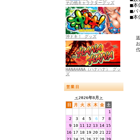
その他キャラクターグッズ
■本
■パ
■本
沖ドキ！ グッズ
送
お
代
HANAHANA（ハナハナ） グッ
ズ
営業日
＜
2026年8月
＞
日
月
火
水
木
金
土
1
2
3
4
5
6
7
8
9
10
11
12
13
14
15
16
17
18
19
20
21
22
23
24
25
26
27
28
29