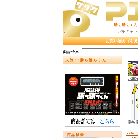
. 勝ち勝ちくん（カチカチく
. パチキャラグッズ販売店 
お買い物カゴを見
商品検索
人気!!勝ち勝ちくん
北電
勝ち
パチ
商品検索