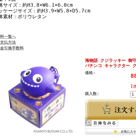
体サイズ：約H3.8×W6.1×6.0cm
ッケージサイズ：約H3.9×W5.8×D5.7cm
体素材：ポリウレタン
料一覧へ
支払方法
金引換手数料
海物語 クジラッキー 御守
パチンコ キャラクター 
価格:
8
[
購入数: