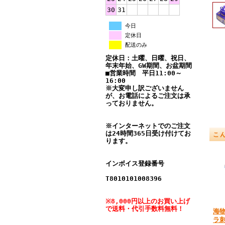
30
31
今日
定休日
配送のみ
定休日：土曜、日曜、祝日、
年末年始、GW期間、お盆期間
■営業時間 平日11:00～
16:00
※大変申し訳ございません
が、お電話によるご注文は承
っておりません。
※インターネットでのご注文
は24時間365日受け付けてお
こ
ります。
インボイス登録番号
T8010101008396
※8,000円以上のお買い上げ
で送料・代引手数料無料！
海
ラ刺