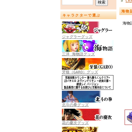
>
C
海物
キャラクターで選ぶ
海物
ジャグラーグッズ
三洋 海物語グッズ
牙狼（GARO）グッズ
北斗の拳グッズ
花の慶次グッズ