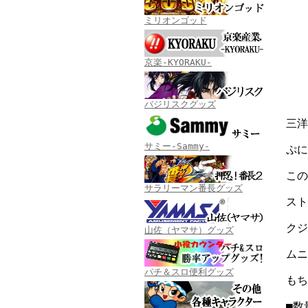
ミリオンゴッド
京楽-KYORAKU-
バジリスクグッズ
三洋
サミー-Sammy-
ぷに
この
サラリーマン番長グッズ
スト
クジ
山佐（ヤマサ）グッズ
ムニ
パチ＆スロ便利グッズ
もち
■数