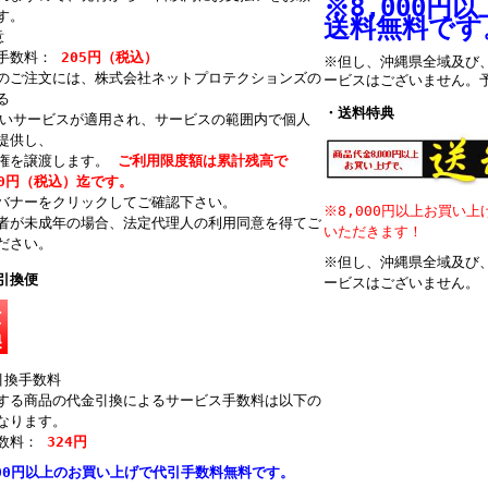
※8,000円
す。
送料無料です
意
手数料：
205円（税込）
※但し、沖縄県全域及び
のご注文には、株式会社ネットプロテクションズの
ービスはございません。
る
・送料特典
払いサービスが適用され、サービスの範囲内で個人
提供し、
権を譲渡します。
ご利用限度額は累計残高で
500円（税込）迄です。
バナーをクリックしてご確認下さい。
※8,000円以上お買い
者が未成年の場合、法定代理人の利用同意を得てご
いただきます！
ださい。
※但し、沖縄県全域及び
引換便
ービスはございません。
引換手数料
する商品の代金引換によるサービス手数料は以下の
なります。
数料：
324円
000円以上のお買い上げで代引手数料無料です。