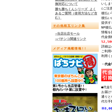
いしま
換対応について
○ご注
勝ち勝ちくんシリーズ よく
後払い
あるご質問（使用方法など含
む）
後払い
提供す
その他相互リンク集
NP後
情報を
⇒当店出店モール
代金債
⇒パチンコ関連リンク
52,
詳細は
メディア掲載情報!!
ご利用
利用く
・代金
第1号から当店登場!!
●代金
都内のパチ屋に設置中!
お届け
通りと
代引手
※8,