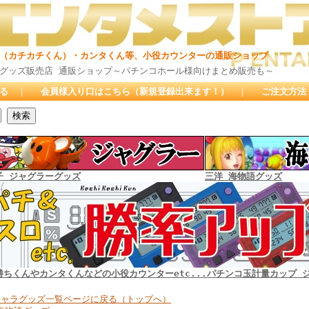
ん）・カンタくん等、小役カウンターの通販ショップ
通販ショップ～パチンコホール様向けまとめ販売も～
る
｜
会員様入り口はこちら（新規登録出来ます！）
｜
ご注文方法
子 ジャグラーグッズ
三洋 海物語グッズ
勝ちくんやカンタくんなどの小役カウンターetc...パチンコ玉計量カップ 
キャラグッズ一覧ページに戻る（トップへ）