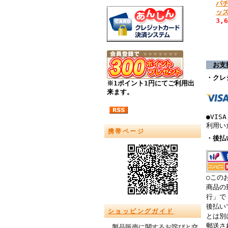
パ
ッ
3,
お支
・クレ
※1ポイント1円にてご利用出
来ます。
●VISA
利用い
携帯ページ
・後払
○この
商品の
行」で
後払い
ショッピングガイド
とは別
郵送さ
製品販売に関するお詫びと交