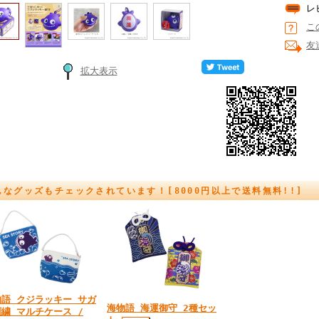
レ
こ
友
拡大表示
んなグッズもチェックされています！[8000円以上で送料無料!!]
物語 クジラッキー サガ
海物語 海運御守 2種セッ
繍 マルチケース /