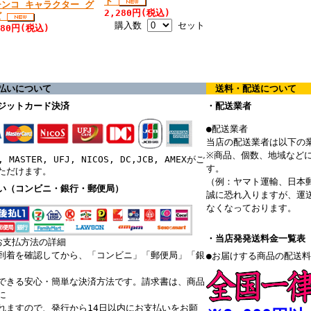
ト
チンコ キャラクター グ
2,280円(税込)
ズ
購入数
セット
680円(税込)
払いについて
送料・配送について
ジットカード決済
・配送業者
●配送業者
当店の配送業者は以下の
※商品、個数、地域など
, MASTER, UFJ, NICOS, DC,JCB, AMEXがご
す。
ただけます。
（例：ヤマト運輸、日本
い（コンビニ・銀行・郵便局）
誠に恐れ入りますが、運
なくなっております。
・当店発発送料金一覧表
お支払方法の詳細
到着を確認してから、「コンビニ」「郵便局」「銀
●お届けする商品の配送
できる安心・簡単な決済方法です。請求書は、商品
に
れますので、発行から14日以内にお支払いをお願